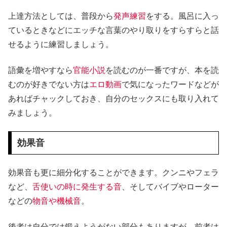
上達方法としては、普段から
発声練習
をする。風呂に入っ
ているときなどにエッチな言葉のやり取りをすらすらと話
せるように練習しましょう。
語彙を増やすなら
官能小説
を読むのが一番ですが、本を読
むのが好きでない方は
エロ動画
で気になったワードなどが
あればチャックしておき、自分のセックスにも取り入れて
みましょう。
効果音
効果音も更に細分化することができます。クンニやフェラ
など、
舌使いの時に発生する音
、そしてバイブやローター
などの
物音や機械音
。
後者は自分では鍛えようがない部分もありますが、
前者は