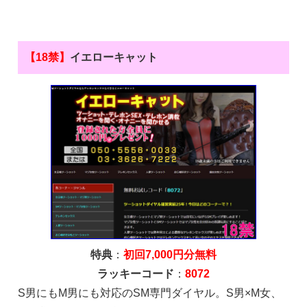
【18禁】
イエローキャット
特典
：
初回7,000円分無料
ラッキーコード
：
8072
S男にもM男にも対応のSM専門ダイヤル。S男×M女、