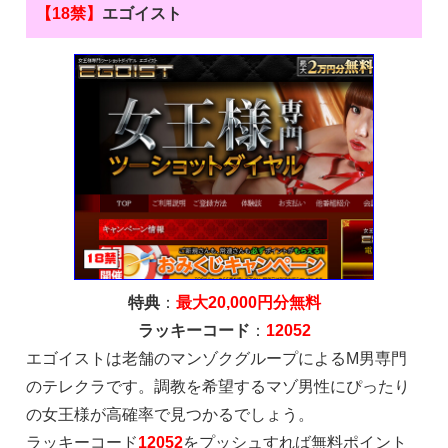
【18禁】
エゴイスト
特典
：
最大20,000円分無料
ラッキーコード
：
12052
エゴイストは老舗のマンゾクグループによるM男専門
のテレクラです。調教を希望するマゾ男性にぴったり
の女王様が高確率で見つかるでしょう。
ラッキーコード
12052
をプッシュすれば無料ポイント